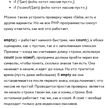
if (!$arr) {echo «этот массив пуст»;}
if (!sizeof($arr)) {echo «этот массив пуст»;}
Можно также устроить проверку через if/else, есть и
другие варианты. Но не все PHP-программисты смогут
сразу ответить, как всё это работает.
empty
() — работает намного быстрее, чем
count
(), в обоих
сценариях, как с пустым, так и с заполненным списком.
Причина — когда мы считываем длину строки, используя
count
(или
sizeof
), программа должна пройти через все
символы, чтобы понять, сколько знаков там есть. Она
начинает в начале, и идёт до конца. На это тратится
время (пусть даже небольшое). В
empty
же она
останавливается после первого знака, когда понимает, что
массив не пустой. Проводится простая проверка: является
ли начало строки таким же, как и конец строки. Всё
остальное работает так же, как и count. А isset — вообще
подходит только для индексных массивов.