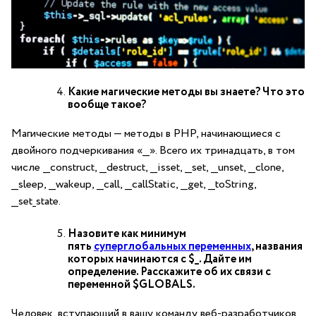
Какие магические методы вы знаете? Что это
вообще такое?
Магические методы — методы в PHP, начинающиеся с
двойного подчеркивания «__». Всего их тринадцать, в том
числе __construct, __destruct, __isset, __set, __unset, __clone,
__sleep, __wakeup, __call, __callStatic, __get, __toString,
__set_state.
Назовите как минимум
пять
суперглобальных переменных
, названия
которых начинаются с $_. Дайте им
определение. Расскажите об их связи с
переменной $GLOBALS.
Человек, вступающий в вашу команду веб-разработчиков,