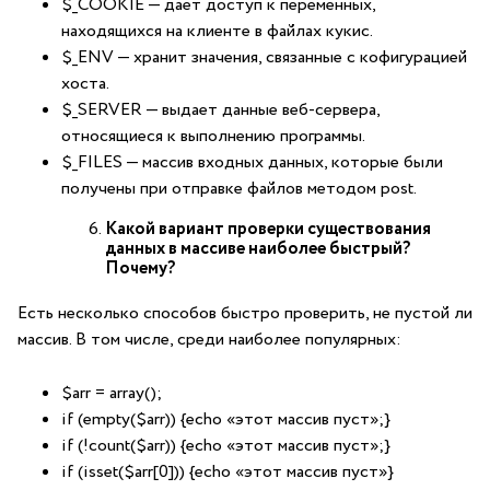
$_COOKIE — дает доступ к переменных,
находящихся на клиенте в файлах кукис.
$_ENV — хранит значения, связанные с кофигурацией
хоста.
$_SERVER — выдает данные веб-сервера,
относящиеся к выполнению программы.
$_FILES — массив входных данных, которые были
получены при отправке файлов методом post.
Какой вариант проверки существования
данных в массиве наиболее быстрый?
Почему?
Есть несколько способов быстро проверить, не пустой ли
массив. В том числе, среди наиболее популярных:
$arr = array();
if (empty($arr)) {echo «этот массив пуст»;}
if (!count($arr)) {echo «этот массив пуст»;}
if (isset($arr[0])) {echo «этот массив пуст»}