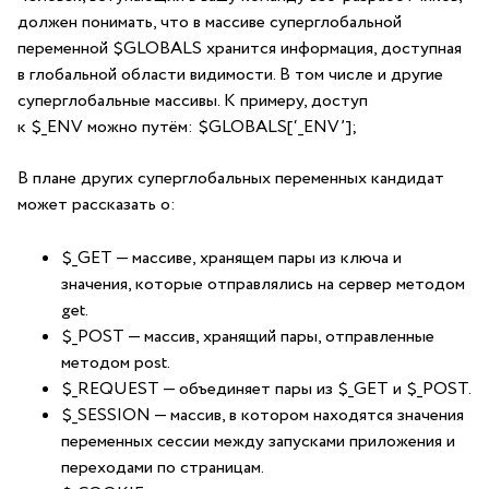
должен понимать, что в массиве суперглобальной
переменной $GLOBALS хранится информация, доступная
в глобальной области видимости. В том числе и другие
суперглобальные массивы. К примеру, доступ
к $_ENV можно путём: $GLOBALS[‘_ENV’];
В плане других суперглобальных переменных кандидат
может рассказать о:
$_GET — массиве, хранящем пары из ключа и
значения, которые отправлялись на сервер методом
get.
$_POST — массив, хранящий пары, отправленные
методом post.
$_REQUEST — объединяет пары из $_GET и $_POST.
$_SESSION — массив, в котором находятся значения
переменных сессии между запусками приложения и
переходами по страницам.