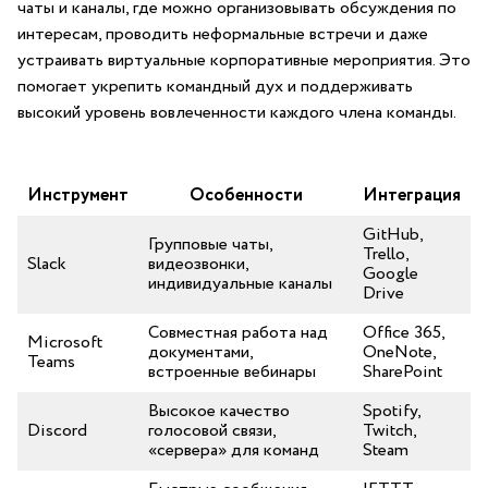
чаты и каналы, где можно организовывать обсуждения​ по
интересам, проводить неформальные встречи и ⁢даже
устраивать виртуальные корпоративные мероприятия. Это
помогает укрепить командный дух и поддерживать
‍высокий​ уровень вовлеченности каждого члена команды.
Инструмент
Особенности
Интеграция
GitHub,
Групповые чаты,
Trello,
Slack
видеозвонки,
Google⁣
индивидуальные каналы
Drive
Совместная работа‍ над‍
Office ⁤365,
Microsoft
документами,
OneNote,
Teams
встроенные вебинары
SharePoint
Высокое качество
Spotify,
Discord
голосовой связи,
⁤Twitch,
«сервера» для команд
Steam