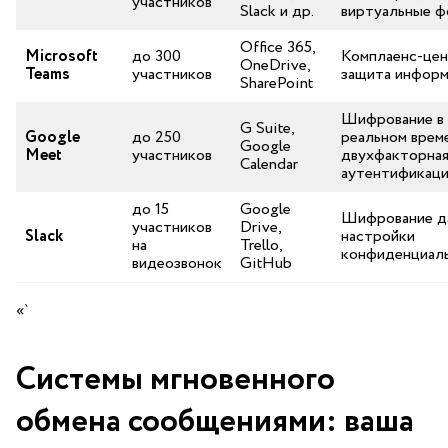
участников
Slack и др.
виртуальные 
Office 365,
Microsoft
до 300
Комплаенс-цен
OneDrive,
Teams
участников
защита инфор
SharePoint
Шифрование в
G ​Suite,
Google
до 250
реальном врем
Google
Meet
участников
двухфакторна
Calendar
аутентификаци
до 15
Google
Шифрование⁤ д
участников
Drive,
Slack
настройки⁤
на
Trello,
конфиденциал
видеозвонок
GitHub
«`
Системы мгновенного
обмена сообщениями: ваша