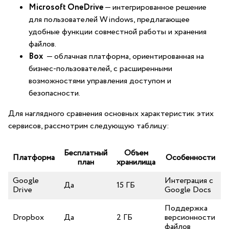
Microsoft OneDrive
— интегрированное решение
для пользователей Windows, предлагающее
удобные функции совместной работы и хранения
файлов.
Box
‌ — облачная ⁣платформа, ориентированная⁣ на
бизнес-пользователей, с расширенными
возможностями управления доступом и
безопасности.
Для наглядного сравнения основных характеристик этих
сервисов,​ рассмотрим​ следующую таблицу:
Бесплатный⁤
Объем
Платформа
Особенности
план
хранилища
Google
Интеграция с
Да
15 ГБ
‍Drive
Google Docs
Поддержка
Dropbox
Да
2 ⁤ГБ
версионности
файлов