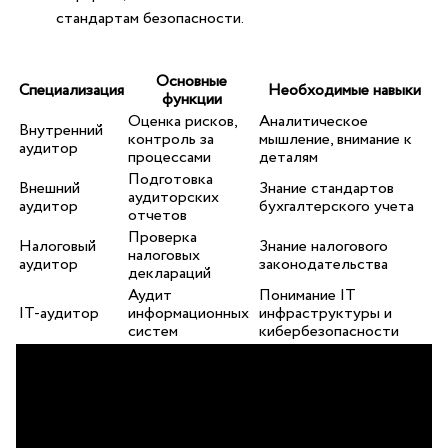
стандартам безопасности.
Основные
Специализация
Необходимые⁢ навыки
⁢функции
Оценка рисков,
Аналитическое
Внутренний
контроль за
мышление, внимание к
аудитор
процессами
деталям
Подготовка
Внешний
Знание стандартов
аудиторских
аудитор
бухгалтерского⁣ учета
отчетов
Проверка
Налоговый
Знание налогового
налоговых
аудитор
законодательства
деклараций
Аудит
Понимание IT
IT-аудитор
информационных
инфраструктуры и
систем
кибербезопасности