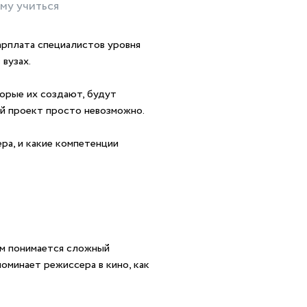
ему учиться
арплата специалистов уровня
 вузах.
торые их создают, будут
ый проект просто невозможно.
ра, и какие компетенции
ом понимается сложный
поминает режиссера в кино, как