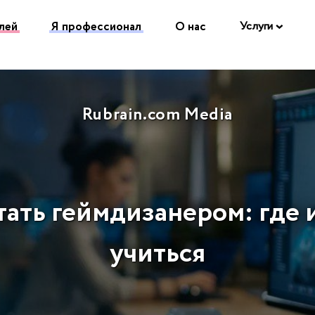
лей
Я профессионал
О нас
Услуги
Rubrain.com Media
тать геймдизанером: где 
учиться