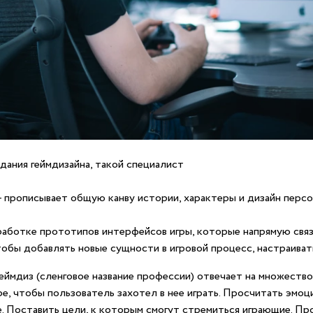
дания геймдизайна, такой специалист
– прописывает общую канву истории, характеры и дизайн перс
работке прототипов интерфейсов игры, которые напрямую связ
тобы добавлять новые сущности в игровой процесс, настраива
еймдиз (сленговое название профессии) отвечает на множество
ре, чтобы пользователь захотел в нее играть. Просчитать эмо
е. Поставить цели, к которым смогут стремиться играющие. П