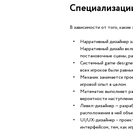
Специализаци
В зависимости от того, какие
Нарративный дизайнер за
Нарративный дизайн вкл
постановочные сцены, р
Системный game designer
всех игроков были равны
Механик занимается прое
игровой опыт в целом.
Математик выполняет ра
вероятности наступлени
Левел-дизайнер — разраб
расположения в ней объек
UI/UX-дизайнер – проек
интерфейсом, тем, как иг