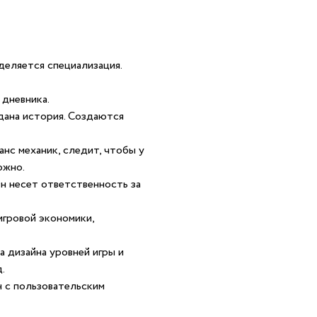
еделяется специализация.
дневника.
дана история. Создаются
нс механик, следит, чтобы у
ожно.
Он несет ответственность за
игровой экономики,
 дизайна уровней игры и
.
н с пользовательским