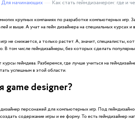
Для начинающих
Как стать геймдизанером: где и ч
многих крупных компаниях по разработке компьютерных игр. З
лей и выше. А учат на гейм дизайнера на специальных курсах и в
р не снижается, а только растет. А, значит, специалисты, ко
о. В том числе геймдизайнеры, без которых сделать популярн
урсы геймдева. Разберемся, где лучше учиться на геймдизайне
тать успешным в этой области.
я game designer?
о дизайнер персонажей для компьютерных игр. Под геймдизайн
 создать содержание игры и ее форму. То есть геймдизайнер на