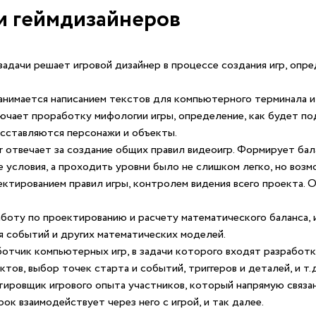
и геймдизайнеров
 задачи решает игровой дизайнер в процессе создания игр, опр
нимается написанием текстов для компьютерного терминала и 
ючает проработку мифологии игры, определение, как будет по
асставляются персонажи и объекты.
 отвечает за создание общих правил видеоигр. Формирует бала
е условия, а проходить уровни было не слишком легко, но возм
ктированием правил игры, контролем видения всего проекта. 
боту по проектированию и расчету математического баланса, 
я событий и других математических моделей.
отчик компьютерных игр, в задачи которого входят разработка
тов, выбор точек старта и событий, триггеров и деталей, и т.д
тировщик игрового опыта участников, который напрямую связа
рок взаимодействует через него с игрой, и так далее.