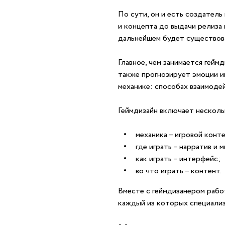
По сути, он и есть создатель
и концепта до выдачи релиза 
дальнейшем будет существова
Главное, чем занимается гейм
также прогнозирует эмоции иг
механике: способах взаимоде
Геймдизайн включает несколь
механика – игровой конт
где играть – нарратив и 
как играть – интерфейс;
во что играть – контент.
Вместе с геймдизанером работ
каждый из которых специализ