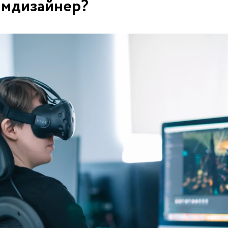
ймдизайнер?