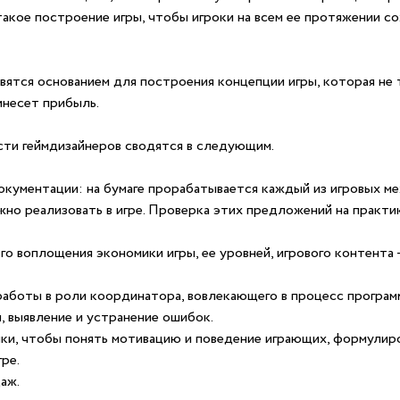
акое построение игры, чтобы игроки на всем ее протяжении с
вятся основанием для построения концепции игры, которая не 
инесет прибыль.
ти геймдизайнеров сводятся в следующим.
кументации: на бумаге прорабатывается каждый из игровых ме
но реализовать в игре. Проверка этих предложений на практи
о воплощения экономики игры, ее уровней, игрового контента 
работы в роли координатора, вовлекающего в процесс програм
, выявление и устранение ошибок.
ки, чтобы понять мотивацию и поведение играющих, формулиров
гре.
аж.