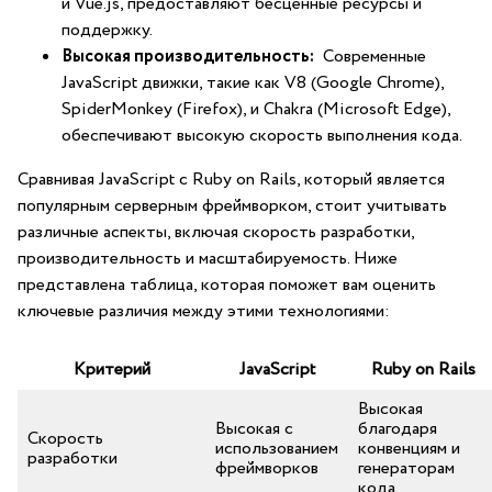
и Vue.js, предоставляют бесценные ресурсы⁣ и
поддержку.
Высокая производительность:
⁤ Современные
JavaScript движки, такие как⁣ V8 (Google Chrome),
SpiderMonkey (Firefox),⁣ и ‍Chakra ‍(Microsoft⁣ Edge),
обеспечивают высокую скорость⁢ выполнения кода.
Сравнивая JavaScript с Ruby on Rails, который является
популярным серверным фреймворком, ‌стоит⁣ учитывать
различные аспекты, включая скорость разработки,
производительность и ⁤масштабируемость. Ниже
представлена ‌таблица, которая поможет вам оценить⁣
ключевые различия между этими⁣ технологиями:
Критерий
JavaScript
Ruby on Rails
Высокая
Высокая с
благодаря
Скорость
использованием
конвенциям⁢ и
разработки
фреймворков
генераторам
кода