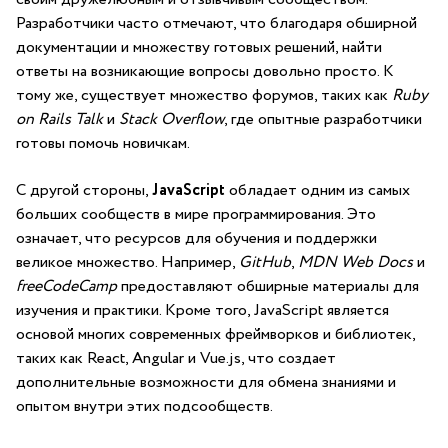
Разработчики часто отмечают, что благодаря обширной
документации и ⁣множеству готовых решений, найти
ответы на возникающие вопросы довольно просто. К
тому же, существует ⁤множество форумов, ⁤таких как
Ruby
on ‌Rails Talk
и
Stack Overflow
, где опытные ⁤разработчики
готовы помочь новичкам.
С⁤ другой стороны,
JavaScript
обладает одним из самых
‌больших‍ сообществ в мире программирования.⁣ Это
означает, что ресурсов для‍ обучения и поддержки
⁣великое множество. Например,
GitHub
,
MDN Web Docs
и
freeCodeCamp
предоставляют обширные материалы для⁤
изучения и практики. Кроме того, JavaScript является
основой многих современных⁤ фреймворков и библиотек,​
таких как React, Angular и Vue.js,‌ что создает​
дополнительные возможности для обмена⁣ знаниями и
⁣опытом внутри этих подсообществ.