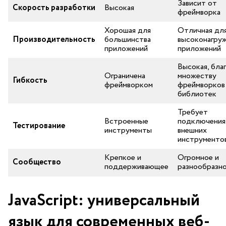
Зависит от
Скорость разработки
Высокая
фреймворка
Хорошая для
Отличная дл
Производительность
большинства
высоконагру
приложений
приложений
Высокая, бла
Ограничена⁣
множеству
Гибкость
фреймворком
фреймворков
библиотек
Требует
Встроенные
подключения
Тестирование
инструменты
внешних
инструменто
Крепкое и
Огромное и
Сообщество
⁢поддерживающее
разнообразн
JavaScript: универсальный
язык для современных веб-