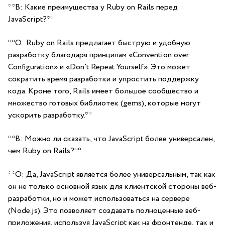
**В: Какие преимущества у‍ Ruby ⁤on Rails перед
⁢JavaScript?**
**О: Ruby on Rails предлагает‌ быструю и⁤ удобную
разработку⁣ благодаря принципам «Convention over
Configuration» и «Don’t⁤ Repeat Yourself». Это может
сократить время разработки и упростить поддержку‍
кода. Кроме того, Rails ‌имеет большое сообщество и
множество готовых ‌библиотек (gems), ⁢которые могут
ускорить разработку.**
**В: Можно ‍ли сказать, что JavaScript более универсален,
чем Ruby⁤ on Rails?**
**О: Да, ⁢JavaScript является‍ более универсальным, так как
он не только основной язык для⁣ клиентской стороны веб-
разработки, ⁢но и может использоваться на сервере
(Node.js). Это ⁢позволяет ​создавать полноценные веб-
приложения, используя JavaScript как на фронтенде,⁤ так⁣ и