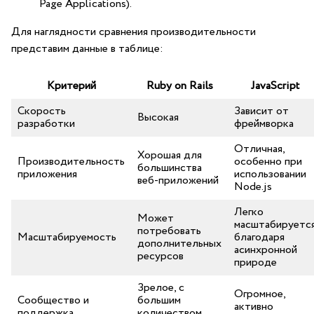
Page Applications).
Для наглядности ‌сравнения⁢ производительности
представим данные в таблице:
Критерий
Ruby on​ Rails
JavaScript
Скорость
Зависит от
Высокая
⁢разработки
фреймворка
Отличная,‌
Хорошая для​
Производительность
особенно при
большинства
приложения
использовании
веб-приложений
Node.js
Легко
Может⁣
масштабируетс
потребовать
Масштабируемость
благодаря
дополнительных
асинхронной
ресурсов
природе
Зрелое, с
Огромное,
Сообщество ⁣и
⁣большим
активно
поддержка
количеством