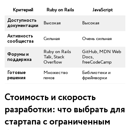
Критерий
Ruby on Rails
JavaScript
Доступность
Высокая
Высокая
документации
Активность
Сильная
Очень сильная
сообщества
Ruby on Rails
GitHub,​ MDN Web
Форумы и
Talk, Stack
Docs,
поддержка
Overflow
freeCodeCamp
Готовые
Множество
Библиотеки и
⁤решения
гемов
фреймворки
Стоимость и скорость
разработки: что выбрать‍ для
стартапа с⁣ ограниченным