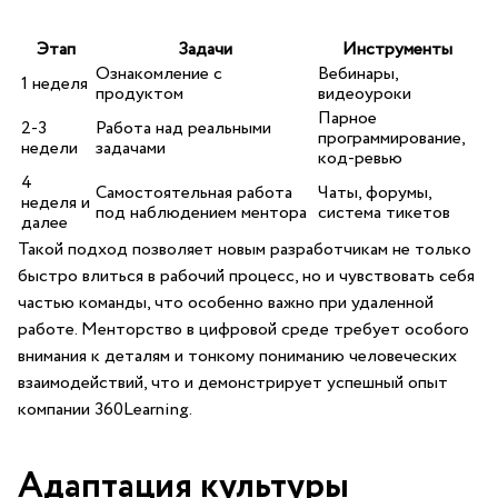
Этап
Задачи
Инструменты
Ознакомление с
Вебинары,⁤
1 ⁣неделя
продуктом
видеоуроки
Парное‍
2-3
Работа над реальными
программирование,
недели
задачами
⁢код-ревью
4
Самостоятельная работа
Чаты, ⁣форумы,
неделя и
под наблюдением ментора
система⁤ тикетов
далее
Такой подход позволяет новым разработчикам не только
быстро⁤ влиться в⁢ рабочий процесс,‍ но и чувствовать себя
частью команды, ​что особенно ‌важно при удаленной​
работе. Менторство в цифровой среде требует особого
внимания к деталям‍ и тонкому пониманию человеческих
взаимодействий, что и демонстрирует успешный ⁣опыт
компании 360Learning.
Адаптация ⁤культуры