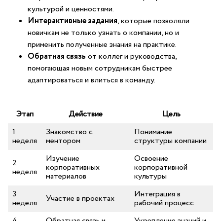
культурой и ценностями.
Интерактивные задания
, которые позволяли
новичкам не только узнать о компании, но и
применить полученные знания на практике.
Обратная связь
от коллег и руководства,
помогающая новым сотрудникам быстрее
адаптироваться и влиться в команду.
Этап
Действие
Цель
1
Знакомство ⁣с
Понимание
неделя
‌ментором
структуры компании
Изучение
Освоение
2
корпоративных
корпоративной
неделя
материалов
культуры
3
Интеграция в
Участие в проектах
неделя
рабочий процесс
4
Обратная связь и
Укрепление⁢ знаний и