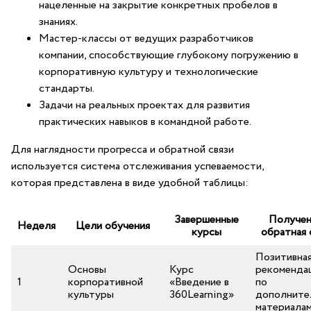
нацеленные⁢ на закрытие конкретных пробелов в
знаниях.
Мастер-классы от ведущих разработчиков
⁢компании, способствующие глубокому погружению в
корпоративную культуру ⁢и технологические
стандарты.
Задачи на реальных проектах для развития
практических навыков в ⁣командной работе.
Для наглядности прогресса ⁤и ⁢обратной связи
используется система отслеживания успеваемости,
⁣которая представлена в виде удобной​ таблицы:
Завершенные
Получен
Неделя
Цели обучения
курсы
обратная 
Позитивная
Основы
Курс⁤
рекоменда
1
корпоративной
«Введение ‌в
по ​
культуры
360Learning»
дополните
материала