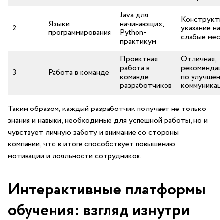
Java для
Конструкти
Языки
начинающих,
2
указание на
программирования
Python-
слабые ​ме
практикум
Проектная
Отличная,
работа в
рекомендац
3
Работа⁢ в команде
команде​
по улучше
разработчиков
коммуника
Таким⁣ образом, каждый разработчик получает не только
знания и навыки, необходимые для ⁤успешной работы, но и⁣
чувствует личную заботу и внимание со стороны
компании, что в итоге способствует повышению
мотивации и лояльности сотрудников.
Интерактивные платформы
обучения: взгляд изнутри