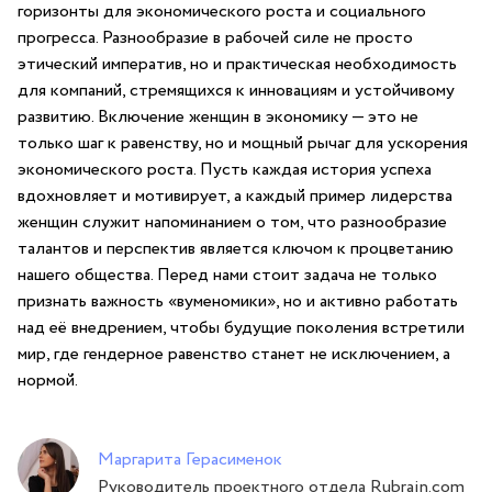
горизонты⁢ для экономического роста и социального⁣
прогресса. ⁢Разнообразие в рабочей силе не просто
этический императив, но и⁤ практическая⁢ необходимость
для компаний, ⁣стремящихся к инновациям⁣ и устойчивому
развитию. Включение⁢ женщин в ‌экономику — это не‍
только ​шаг к⁣ равенству, но и мощный рычаг для ускорения
экономического роста. Пусть каждая история успеха
вдохновляет и ​мотивирует, а каждый пример лидерства
женщин служит напоминанием о‌ том, что ‍разнообразие⁢
талантов и перспектив является ⁣ключом к‌ процветанию
нашего общества. Перед нами стоит задача‍ не только⁢
признать⁣ важность «вуменомики», но и активно работать⁤
над её внедрением, чтобы будущие поколения встретили
мир, где гендерное равенство станет не исключением, а
нормой.
Маргарита Герасименок
Руководитель проектного отдела Rubrain.com