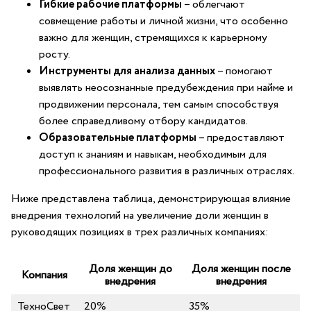
Гибкие рабочие платформы
– облегчают
⁢совмещение работы и личной ⁤жизни, что особенно
важно для женщин,‍ стремящихся к карьерному
росту.
Инструменты⁢ для​ анализа данных
– помогают
выявлять неосознанные предубеждения ⁤при найме и
продвижении​ персонала, тем​ самым‌ способствуя
более справедливому отбору ​кандидатов.
Образовательные ⁤платформы
– предоставляют‌
доступ к знаниям и ​навыкам, необходимым для​
профессионального развития в различных отраслях.
Ниже представлена‍ таблица, демонстрирующая ⁣влияние ​
внедрения технологий на увеличение‌ доли ​женщин в
руководящих позициях в трех различных⁢ компаниях:
Доля женщин до‌
Доля женщин ‌после
Компания
внедрения
внедрения
ТехноСвет
20%
35%