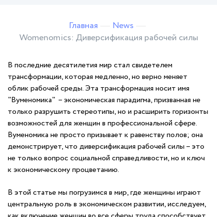
Главная
News
Womenomics: Диверсификация рабочей силы
В ⁢последние десятилетия мир стал свидетелем
трансформации, которая медленно,⁣ но верно меняет⁣
облик рабочей⁣ среды. Эта‌ трансформация ⁢носит имя
"Вуменомика" ⁢ – экономическая парадигма,​ призванная не
только разрушить стереотипы, но и расширить горизонты
возможностей‍ для‍ женщин в профессиональной сфере.
Вуменомика не просто призывает к‍ равенству полов; она
демонстрирует, что диверсификация рабочей силы – это
не только⁢ вопрос социальной справедливости, но и ключ
⁣к экономическому процветанию.
В⁢ этой⁣ статье мы погрузимся в мир,‍ где женщины⁢ играют
центральную роль⁤ в‍ экономическом развитии, ⁤исследуем,
как⁣ включение женщин во все ⁤сферы‍ труда способствует