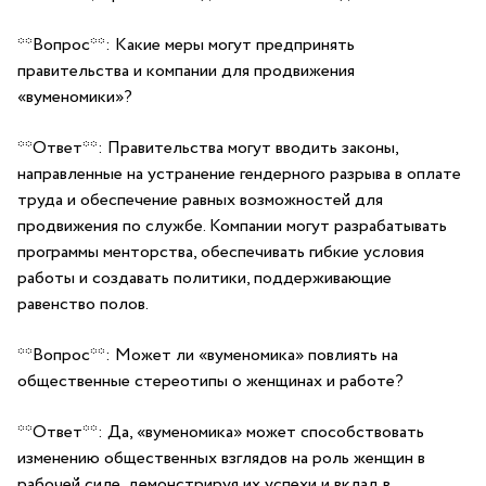
**Вопрос**: ‌Какие‌ меры могут предпринять
правительства и компании для продвижения
«вуменомики»?
**Ответ**: ⁤Правительства ‌могут вводить ‌законы,⁢
направленные на ⁤устранение гендерного разрыва в оплате
труда и⁣ обеспечение равных возможностей для
продвижения по​ службе. Компании могут разрабатывать
программы ‍менторства, обеспечивать ⁢гибкие условия
работы ⁢и создавать политики, поддерживающие
равенство полов.
**Вопрос**: Может ли «вуменомика» повлиять на⁤
общественные стереотипы о женщинах и работе?
**Ответ**: Да, «вуменомика» может способствовать ​
изменению общественных взглядов‌ на роль женщин ⁣в
рабочей силе,⁢ демонстрируя их⁤ успехи ‍и вклад в