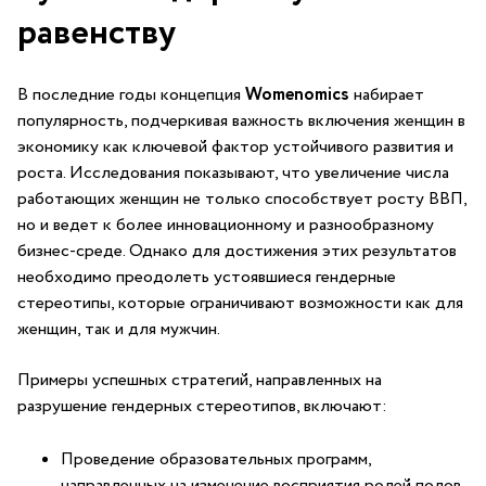
равенству
В последние годы концепция
Womenomics
⁢набирает
популярность, подчеркивая важность⁣ включения‌ женщин в⁣
экономику как ключевой фактор ⁢устойчивого развития и
роста. Исследования показывают, что увеличение числа
работающих женщин не только способствует​ росту⁤ ВВП,
но⁣ и ведет⁣ к более инновационному и разнообразному
бизнес-среде. ⁤Однако для достижения этих результатов
необходимо преодолеть устоявшиеся гендерные
стереотипы, которые ограничивают возможности как ⁤для​
женщин, так⁤ и для мужчин.
Примеры успешных ⁣стратегий,‌ направленных‍ на
разрушение гендерных ‌стереотипов, включают:
Проведение образовательных программ,
направленных на​ изменение​ восприятия⁣ ролей ‍полов