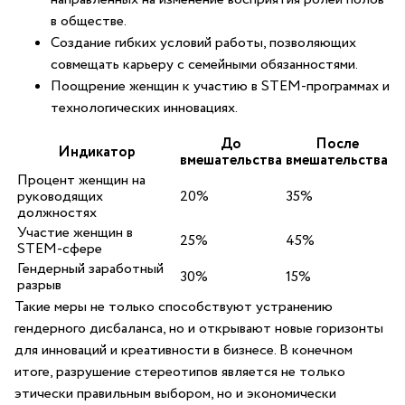
в обществе.
Создание​ гибких условий работы, позволяющих‍
совмещать‍ карьеру с семейными обязанностями.
Поощрение‍ женщин к ⁤участию‌ в​ STEM-программах и
⁢технологических инновациях.
До
После
Индикатор
⁤вмешательства
вмешательства
Процент женщин на
руководящих
20%
35%
должностях
Участие женщин‍ в
25%
45%
STEM-сфере
Гендерный заработный
30%
15%
разрыв
Такие‍ меры не только ‌способствуют устранению
гендерного ⁤дисбаланса, ​но и открывают новые ⁣горизонты
для‌ инноваций и креативности в бизнесе. ⁢В ⁣конечном
⁤итоге,⁤ разрушение стереотипов является не только
этически правильным выбором, но и ‍экономически