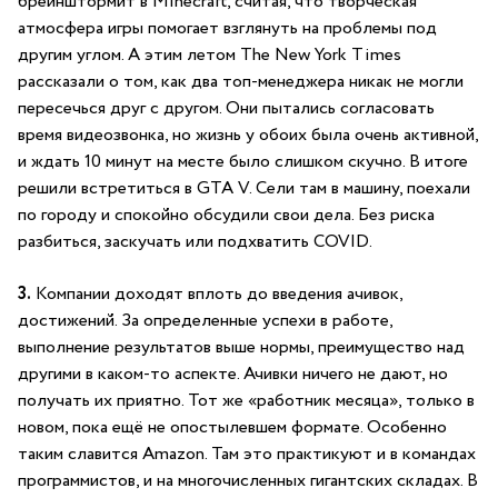
брейнштормит в Minecraft, считая, что творческая
атмосфера игры помогает взглянуть на проблемы под
другим углом. А этим летом The New York Times
рассказали о том, как два топ-менеджера никак не могли
пересечься друг с другом. Они пытались согласовать
время видеозвонка, но жизнь у обоих была очень активной,
и ждать 10 минут на месте было слишком скучно. В итоге
решили встретиться в GTA V. Сели там в машину, поехали
по городу и спокойно обсудили свои дела. Без риска
разбиться, заскучать или подхватить COVID.
3.
Компании доходят вплоть до введения ачивок,
достижений. За определенные успехи в работе,
выполнение результатов выше нормы, преимущество над
другими в каком-то аспекте. Ачивки ничего не дают, но
получать их приятно. Тот же «работник месяца», только в
новом, пока ещё не опостылевшем формате. Особенно
таким славится Amazon. Там это практикуют и в командах
программистов, и на многочисленных гигантских складах. В