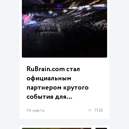
RuBrain.com стал
официальным
партнером крутого
события для
предпринимателей!
14 марта
1136