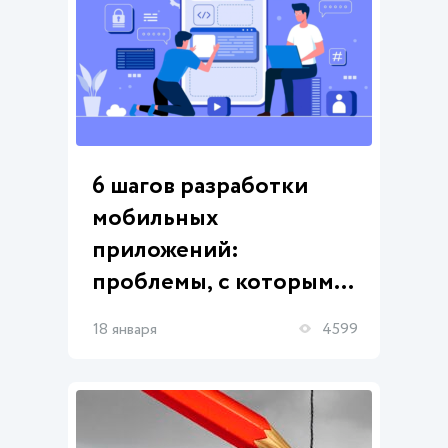
6 шагов разработки
мобильных
приложений:
проблемы, с которыми
мы сталкивались, и
18 января
4599
способы их решения